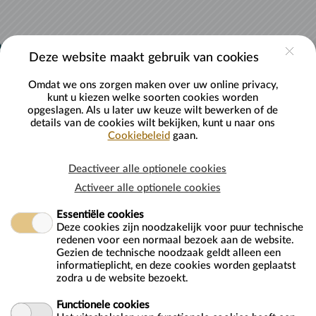
Naar hoofdinhoud
Deze website maakt gebruik van cookies
Omdat we ons zorgen maken over uw online privacy,
kunt u kiezen welke soorten cookies worden
opgeslagen. Als u later uw keuze wilt bewerken of de
details van de cookies wilt bekijken, kunt u naar ons
Cookiebeleid
gaan.
Er heeft zich een interne fout voorgedaan
Deactiveer alle optionele cookies
Activeer alle optionele cookies
Essentiële cookies
Deze cookies zijn noodzakelijk voor puur technische
redenen voor een normaal bezoek aan de website.
Gezien de technische noodzaak geldt alleen een
Cookiebeleid
Toegankelijkheidsbeleid
Privacybeleid
informatieplicht, en deze cookies worden geplaatst
zodra u de website bezoekt.
Functionele cookies