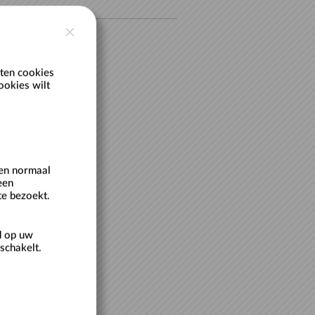
ten cookies
ookies wilt
een normaal
een
te bezoekt.
d op uw
schakelt.