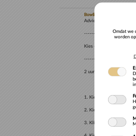
Bowlingbaan reserveren
Omdat we o
worden opg
D
E
D
b
i
F
H
g
M
M