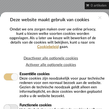
Naar hoofdinhoud
0 artikelen
Account
Deze website maakt gebruik van cookies
Omdat we ons zorgen maken over uw online privacy,
kunt u kiezen welke soorten cookies worden
opgeslagen. Als u later uw keuze wilt bewerken of de
details van de cookies wilt bekijken, kunt u naar ons
Cookiebeleid
gaan.
Kinderfeest Thema Avond
Deactiveer alle optionele cookies
Activeer alle optionele cookies
Essentiële cookies
Deze cookies zijn noodzakelijk voor puur technische
redenen voor een normaal bezoek aan de website.
Gezien de technische noodzaak geldt alleen een
Van
maandag 1 januari 0001
informatieplicht, en deze cookies worden geplaatst
Tot
maandag 1 januari 0001
zodra u de website bezoekt.
LET OP! HET TIJDSTIP WAT U KIEST, IS HET TIJDSTIP WAARIN
Functionele cookies
U KUNT ETEN. U BENT WELKOM GEDURENDE DE HELE