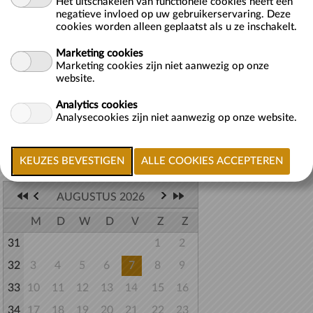
Het uitschakelen van functionele cookies heeft een
AVOND.
negatieve invloed op uw gebruikerservaring. Deze
cookies worden alleen geplaatst als u ze inschakelt.
-------------------
Een kinderfeestje is bedoeld voor minimaal 5 kinderen <15 jaar. Er
Marketing cookies
dient altijd een volwassen begeleider aanw...
meer >>
Marketing cookies zijn niet aanwezig op onze
website.
Analytics cookies
Analysecookies zijn niet aanwezig op onze website.
Terug naar lijst
Selecteer een datum
AUGUSTUS 2026
M
D
W
D
V
Z
Z
31
1
2
32
3
4
5
6
7
8
9
33
10
11
12
13
14
15
16
34
17
18
19
20
21
22
23