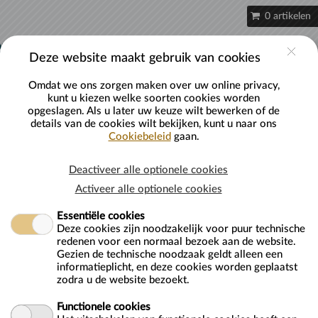
Naar hoofdinhoud
0 artikelen
Account
Deze website maakt gebruik van cookies
Omdat we ons zorgen maken over uw online privacy,
kunt u kiezen welke soorten cookies worden
opgeslagen. Als u later uw keuze wilt bewerken of de
details van de cookies wilt bekijken, kunt u naar ons
Cookiebeleid
gaan.
Schaatsen reserveren
Deactiveer alle optionele cookies
Activeer alle optionele cookies
Essentiële cookies
Deze cookies zijn noodzakelijk voor puur technische
redenen voor een normaal bezoek aan de website.
Van
maandag 1 januari 0001
Gezien de technische noodzaak geldt alleen een
Tot
maandag 1 januari 0001
informatieplicht, en deze cookies worden geplaatst
zodra u de website bezoekt.
Neem een muntje van 50cent mee voor de kluisjes. Deze krijg je na
gebruik weer terug.
Functionele cookies
-------------------