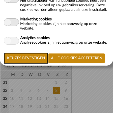
Het uitschakelen van functionele cookies heeft een
Voor kinderen tot en met 3 jaar hoef je geen online ticket aan te
negatieve invloed op uw gebruikerservaring. Deze
cookies worden alleen geplaatst als u ze inschakelt.
schaffen. Het kaartje met gereduceerd tarief kun je afrekenen bij ...
meer >>
Marketing cookies
Marketing cookies zijn niet aanwezig op onze
website.
Terug naar lijst
Analytics cookies
Analysecookies zijn niet aanwezig op onze website.
Selecteer een datum
AUGUSTUS 2026
M
D
W
D
V
Z
Z
31
1
2
32
3
4
5
6
7
8
9
33
10
11
12
13
14
15
16
34
17
18
19
20
21
22
23