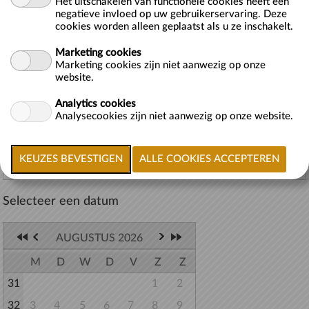
Het uitschakelen van functionele cookies heeft een
Kies een dag en een tijd.
negatieve invloed op uw gebruikerservaring. Deze
cookies worden alleen geplaatst als u ze inschakelt.
-------------------
3 uur achter elkaar bowlen?
Marketing cookies
Marketing cookies zijn niet aanwezig op onze
1. Kies een dag en een tijd;
website.
2. Kies volgende;
3. Klik op button 'ver...
meer >>
Analytics cookies
Analysecookies zijn niet aanwezig op onze website.
Terug naar lijst
Selecteer een datum
AUGUSTUS 2026
M
D
W
D
V
Z
Z
31
1
2
32
3
4
5
6
7
8
9