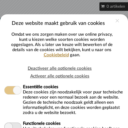
Naar hoofdinhoud
0 artikelen
Account
Deze website maakt gebruik van cookies
Omdat we ons zorgen maken over uw online privacy,
kunt u kiezen welke soorten cookies worden
opgeslagen. Als u later uw keuze wilt bewerken of de
details van de cookies wilt bekijken, kunt u naar ons
Cookiebeleid
gaan.
Bowlingbaan 1,5 uur
Deactiveer alle optionele cookies
Activeer alle optionele cookies
Essentiële cookies
Deze cookies zijn noodzakelijk voor puur technische
redenen voor een normaal bezoek aan de website.
Van
dinsdag 11 augustus 2026
Gezien de technische noodzaak geldt alleen een
Tot
zondag 30 augustus 2026
informatieplicht, en deze cookies worden geplaatst
zodra u de website bezoekt.
Bowlingbaan reserveren
Advies. max 5-6 deelnemers per bowlingbaan.
Functionele cookies
-------------------