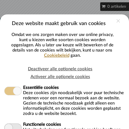
Naar hoofdinhoud
0 artikelen
Account
Deze website maakt gebruik van cookies
Omdat we ons zorgen maken over uw online privacy,
kunt u kiezen welke soorten cookies worden
opgeslagen. Als u later uw keuze wilt bewerken of de
details van de cookies wilt bekijken, kunt u naar ons
Cookiebeleid
gaan.
Kinderfeestje AquaFun -
Deactiveer alle optionele cookies
Activeer alle optionele cookies
Fun
Essentiële cookies
Deze cookies zijn noodzakelijk voor puur technische
redenen voor een normaal bezoek aan de website.
Gezien de technische noodzaak geldt alleen een
informatieplicht, en deze cookies worden geplaatst
zodra u de website bezoekt.
Van
woensdag 26 augustus 2026
Functionele cookies