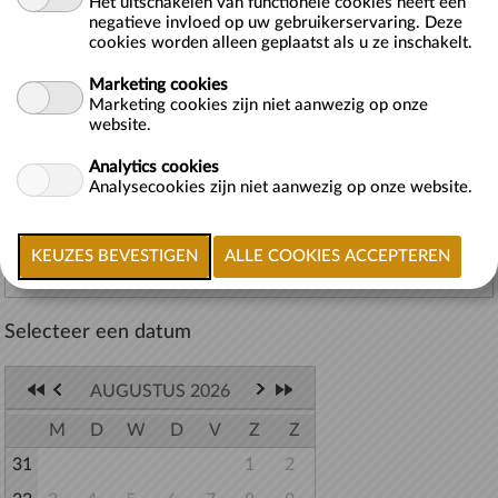
Het uitschakelen van functionele cookies heeft een
Tot
vrijdag 9 oktober 2026
negatieve invloed op uw gebruikerservaring. Deze
cookies worden alleen geplaatst als u ze inschakelt.
LET OP! HET TIJDSTIP WAT U KIEST, IS HET TIJDSTIP WAARIN
U KUNT ETEN. U BENT WELKOM GEDURENDE ONZE GEHELE
Marketing cookies
OPENINGSTIJDEN DEZE DAG.
Marketing cookies zijn niet aanwezig op onze
website.
Een kinderfeestje is bedoeld voor minimaal 5 kinderen <15 jaar. Er
Analytics cookies
dient altijd een volwassen begeleider a...
meer >>
Analysecookies zijn niet aanwezig op onze website.
Terug naar lijst
Selecteer een datum
AUGUSTUS 2026
M
D
W
D
V
Z
Z
31
1
2